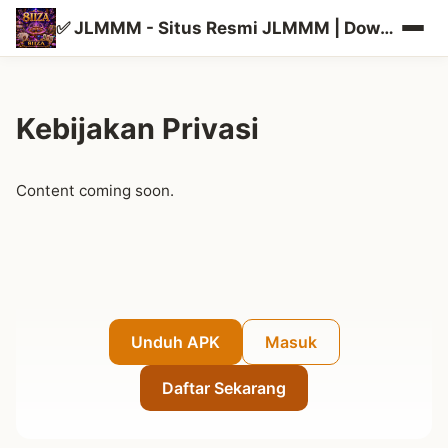
✅ JLMMM - Situs Resmi JLMMM | Download Aplikasi & Login
Kebijakan Privasi
Content coming soon.
Unduh APK
Masuk
Daftar Sekarang