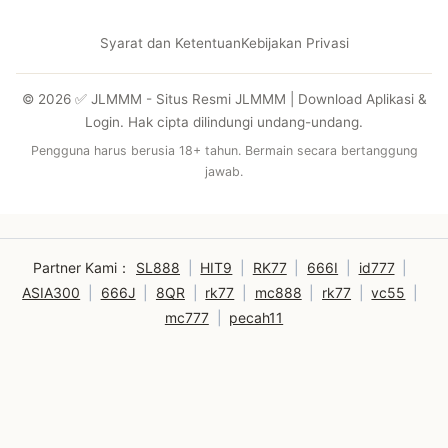
Syarat dan Ketentuan
Kebijakan Privasi
© 2026 ✅ JLMMM - Situs Resmi JLMMM | Download Aplikasi &
Login. Hak cipta dilindungi undang-undang.
Pengguna harus berusia 18+ tahun. Bermain secara bertanggung
jawab.
Partner Kami：
SL888
|
HIT9
|
RK77
|
666I
|
id777
|
ASIA300
|
666J
|
8QR
|
rk77
|
mc888
|
rk77
|
vc55
|
mc777
|
pecah11