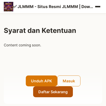
✅ JLMMM - Situs Resmi JLMMM | Download Aplikasi & Login
Syarat dan Ketentuan
Content coming soon.
Unduh APK
Masuk
Daftar Sekarang