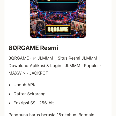
8QRGAME Resmi
8QRGAME · ✅ JLMMM – Situs Resmi JLMMM |
Download Aplikasi & Login · JLMMM · Populer ·
MAXWIN · JACKPOT
Unduh APK
Daftar Sekarang
Enkripsi SSL 256-bit
Pengguna harus berusia 18+ tahun. Bermain