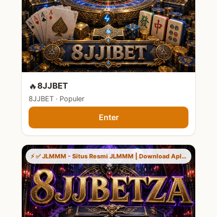
🔥
8JJBET
8JJBET · Populer
Enter
⚡ ✅ JLMMM - Situs Resmi JLMMM | Download Aplikasi & Login SLOT