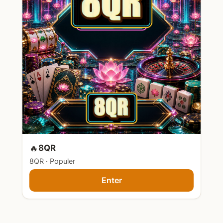
🔥
8QR
8QR · Populer
Enter