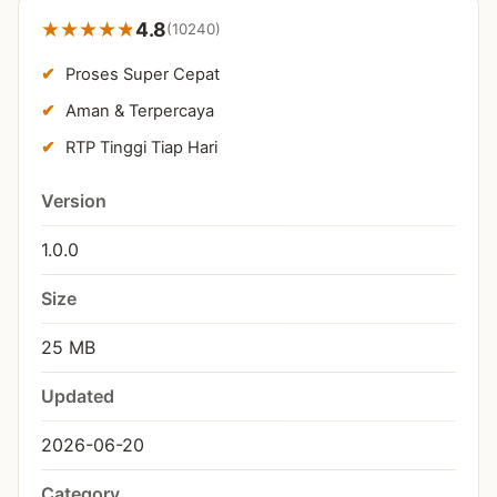
4.8
(10240)
Proses Super Cepat
Aman & Terpercaya
RTP Tinggi Tiap Hari
Version
1.0.0
Size
25 MB
Updated
2026-06-20
Category