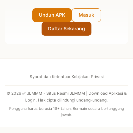
Unduh APK
Masuk
Daftar Sekarang
Syarat dan Ketentuan
Kebijakan Privasi
© 2026 ✅ JLMMM - Situs Resmi JLMMM | Download Aplikasi &
Login. Hak cipta dilindungi undang-undang.
Pengguna harus berusia 18+ tahun. Bermain secara bertanggung
jawab.