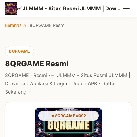
✅ JLMMM - Situs Resmi JLMMM | Download Aplikasi & Login
Beranda
›
All
›
8QRGAME Resmi
8QRGAME
8QRGAME Resmi
8QRGAME · Resmi · ✅ JLMMM - Situs Resmi JLMMM |
Download Aplikasi & Login · Unduh APK · Daftar
Sekarang
⭐ 8QRGAME #392